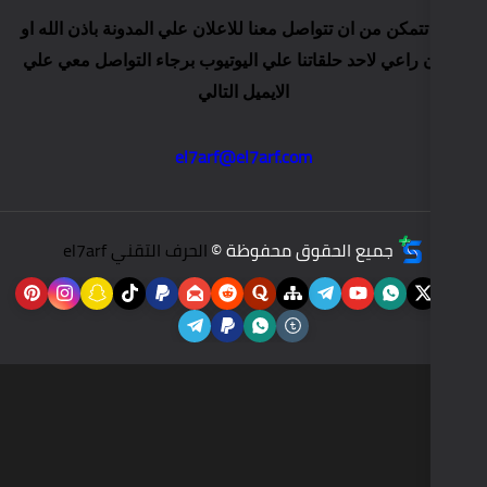
صل معنا للاعلان علي المدونة باذن الله او
اتنا علي اليوتيوب برجاء التواصل معي علي
الايميل التالي
el7arf@el7arf.com
وق محفوظة ©
الحرف التقني el7arf