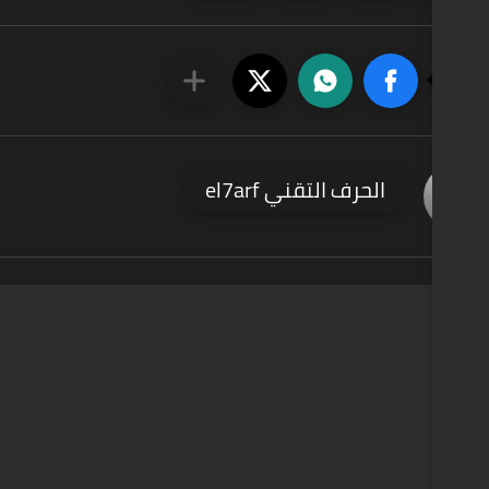
ني el7arf