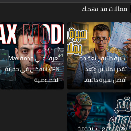
قالات قد تهمك
منذ 23 أيام
منذ عام
يرة ذاتية رائعة جدا
تعرف علي خدمة Max
قدر بملايين وتعد
VPN الافضل في حماية
فضل سيرة ذاتية...
الخصوصية
منذ عام
هم موقع يستخدمة