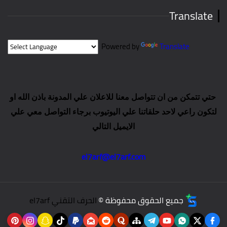
Translate
Powered by
Translate
حتي تتمكن من ان تتواصل معنا للاعلان علي المدونة باذن الله او
لتكون راعي لاحد حلقاتنا علي اليوتيوب برجاء التواصل معي علي
الايميل التالي
el7arf@el7arf.com
جميع الحقوق محفوظة ©
الحرف التقني el7arf