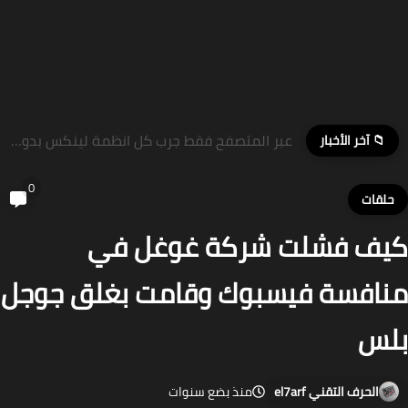
عبر المتصفح فقط جرب كل انظمة لينكس بدون تثبيتها
📁 آخر الأخبار
0
لقات
ف فشلت شركة غوغل في
افسة فيسبوك وقامت بغلق جوجل
لس
الحرف التقني el7arf
منذ بضع سنوات