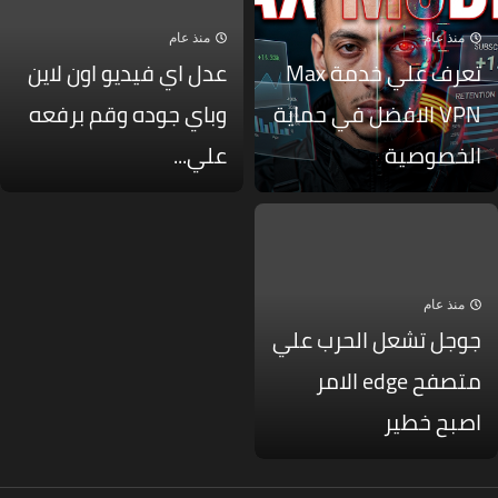
منذ عام
منذ عام
تعرف علي خدمة Max
عدل اي فيديو اون لاين
VPN الافضل في حماية
وباي جوده وقم برفعه
لخصوصية
علي...
منذ عام
وجل تشعل الحرب علي
متصفح edge الامر
صبح خطير