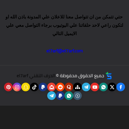
حتي تتمكن من ان تتواصل معنا للاعلان علي المدونة باذن الله او
لتكون راعي لاحد حلقاتنا علي اليوتيوب برجاء التواصل معي علي
الايميل التالي
el7arf@el7arf.com
جميع الحقوق محفوظة ©
الحرف التقني el7arf