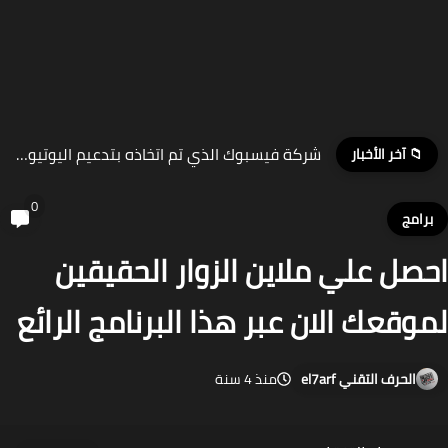
طريقة استعمال رقم واحد للواتساب على اكثر من جهاز ونقل...
📁 آخر الأخبار
0
رامج
صل علي ملاين الزوار الحقيقين
وقعك الان عبر هذا البرنامج الرائع
الحرف التقني el7arf
منذ 4 سنة