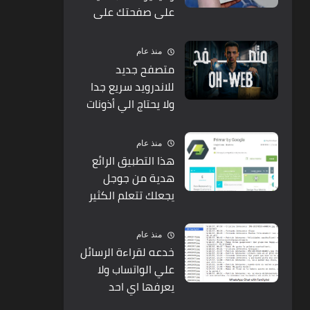
على صفحتك على
الفيس بوك وانت لا
تعرف ولا تري شئ
منذ عام
متصفح جديد
للاندرويد سريع جدا
ولا يحتاج الي أذونات
للعمل
منذ عام
هذا التطبيق الرائع
هدية من جوجل
يجعلك تتعلم الكثير
من الأمور الرائعة
منذ عام
خدعه لقراءة الرسائل
علي الواتساب ولا
يعرفها اي احد