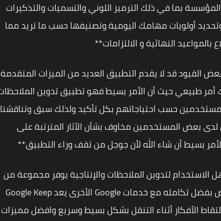
عة من ميزات المؤسسة بما في ذلك الترميز اللوني والتسميات والتذكيرات
حديد أولويات مهامك اليومية وتصنيفها حسب ما تريد مما
 بالمواعيد النهائية و الالتزامات**
ذلك تجدر الإشارة إلى أن Google Keep به بعض القيود قد لا يقدم التطبيق العديد من الميزات المتقدمة
 أمر طبيعي حيث أن الأمر بسيط فهو تطبيق تدوين الملاحظات
المستخدمين حسب احتياجاتهم بكل تأكيد ولذلك سبق وتناقشنا
لدى بعض المستخدمين مخاوف بشأن الآثار المترتبة على
Goog تطبيقًا قويًا وسهل الاستخدام لتدوين الملاحظات والإنتاجية يوفر مجموعة من
الميزات كما يوفر لك العديد من خيارات التخصيص بفضل تكامله مع خدمات Google الأخرى يعد Google Keep
والتقاط الأفكار أثناء التنقل بشكل بسيط وسريع وافضل مميزات