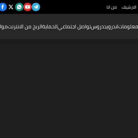
الارشيف
من انا
علومات
اندرويد
دروس
تواصل اجتماعي
الحماية
الربح من الانترنت
موا