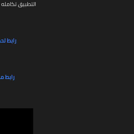
التطبيق تكامله 
رابط تح
رابط م