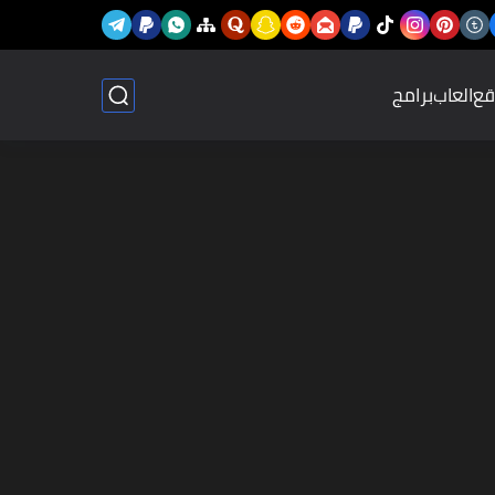
قع
العاب
برامج