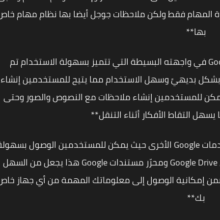
رة المهام فقط ولكن ملاحظات جوجل أيضا بها نظام مهام خاص
بها**
**تتمثل إحدى الفوائد الرئيسية في Google Keep في واجهته البسيطة التي تتميز بسهولة الاستخدام تم
شكل بديهيً وسهل الاستخدام مما يتيح للمستخدمين إنشاء
يمكن للمستخدمين إنشاء ملاحظات مع النصوص والصور وحتى
يسهل التقاط الأفكار أثناء التنقل**
**ميزة أخرى في Google Keep هي تكامله مع خدمات Google الأخرى حيث يمكن للمستخدمين الوصول بسهول
إلى ملاحظاتهم من منتجات Google الأخرى مثل Google Drive ومحرّر مستندات Google هذا يجعل من السهل
ضمن إمكانية الوصول إلى معلوماتك المهمة من أي جهاز خاص
بك**