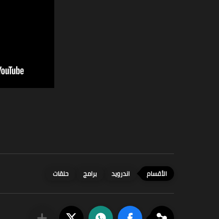
اندرويد
برامج
حلقات