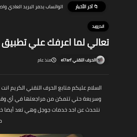
للمبدعين فقط الان محرك بحث لل
📁 آخر الأخبار
اندرويد
تعالي لما اعرفك علي تطبيق 
الحرف التقني el7arf
منذ عام
السلام عليكم متابع الحرف التقني الكريم ان
وسريعة حتي تتمكن من مراجعتها في أي وقت
نتحدث عن احد خدمات جوجل وهي تعد أيضا خ
م