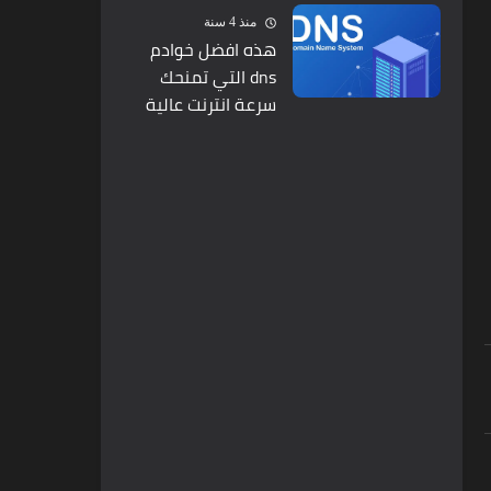
منذ 4 سنة
هذه افضل خوادم
dns التي تمنحك
سرعة انترنت عالية
جدا ودون مشاكل