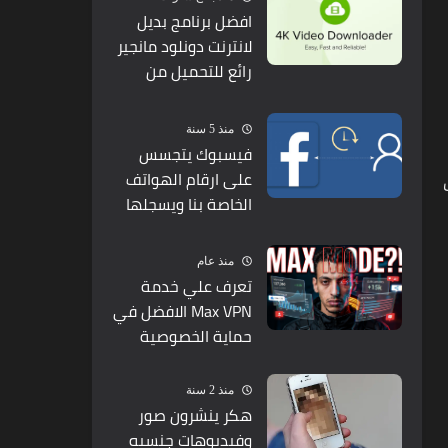
افضل برنامج بديل
لانترنت دونلود مانجير
رائع للتحميل من
يوتيوب
منذ 5 سنة
فيسبوك يتجسس
على ارقام الهواتف
الخاصة بنا ويسجلها
على هذه الصفحة
منذ عام
تعرف علي خدمة
Max VPN الافضل في
حماية الخصوصية
منذ 2 سنة
هكر ينشرون صور
وفيديوهات جنسيه