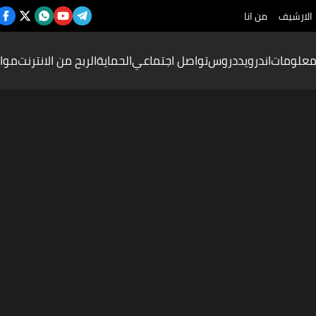
الارشيف
من انا
علومات
اندرويد
دروس
تواصل اجتماعي
الحماية
الربح من الانترنت
موا