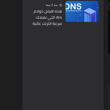
منذ 4 سنة
هذه افضل خوادم
dns التي تمنحك
سرعة انترنت عالية
جدا ودون مشاكل