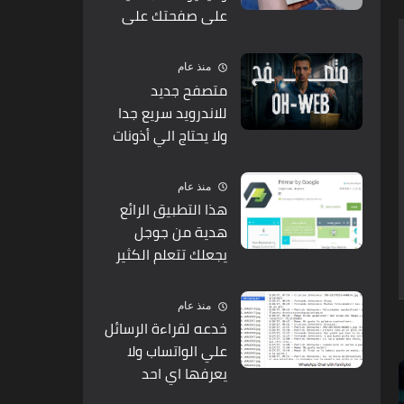
على صفحتك على
الفيس بوك وانت لا
تعرف ولا تري شئ
منذ عام
متصفح جديد
للاندرويد سريع جدا
ولا يحتاج الي أذونات
للعمل
منذ عام
هذا التطبيق الرائع
هدية من جوجل
يجعلك تتعلم الكثير
من الأمور الرائعة
منذ عام
خدعه لقراءة الرسائل
علي الواتساب ولا
يعرفها اي احد