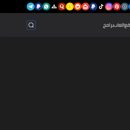
قع
العاب
برامج