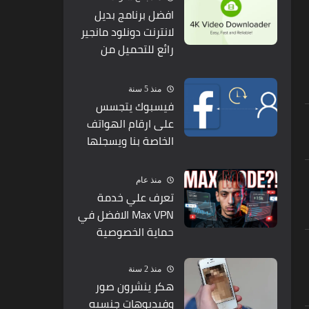
افضل برنامج بديل
لانترنت دونلود مانجير
رائع للتحميل من
يوتيوب
منذ 5 سنة
فيسبوك يتجسس
على ارقام الهواتف
الخاصة بنا ويسجلها
على هذه الصفحة
منذ عام
تعرف علي خدمة
Max VPN الافضل في
حماية الخصوصية
منذ 2 سنة
هكر ينشرون صور
وفيديوهات جنسيه